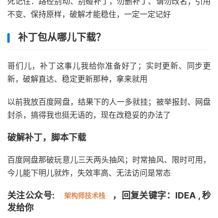
不担心过期了
死记住：路径别动、别碰补丁，勿删补丁、请勿改名；引用
不变、保持原样，破解才能稳住，一定一定记好
补丁包从哪儿下载？
哥们儿，补丁这事儿我给你准备好了；实时更新、同步更
新，破解直达、稳定更新那种，拿来就用
以前我放百度网盘，结果下的人一多就挂；被举报封、网盘
封杀，搞得我也挺无语的，现在改稳妥的办法了
破解补丁，脚本下载
百度网盘那破玩意儿三天两头抽风；时常抽风、限时可用，
今儿能下明儿就炸，失效率高、无法访问是常态