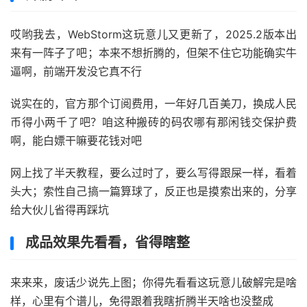
哎哟我去，WebStorm这玩意儿又更新了，2025.2版本出
来有一阵子了吧；本来不想折腾的，但架不住它功能确实牛
逼啊，前端开发没它真不行
说实在的，官方那个订阅费用，一年好几百美刀，换成人民
币得小两千了吧？咱这种搬砖的码农哪有那闲钱交保护费
啊，能白嫖干嘛要花钱对吧
网上找了半天教程，要么过时了，要么写得跟屎一样，看着
头大；索性自己搞一篇算球了，反正也是摸索出来的，分享
给大伙儿省得再踩坑
成品效果先看看，省得瞎整
来来来，废话少说先上图；你得先看看这玩意儿破解完是啥
样，心里有个谱儿，免得跟着我瞎折腾半天啥也没整成