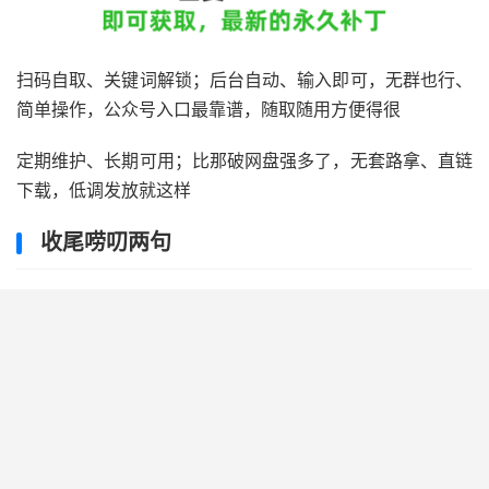
扫码自取、关键词解锁；后台自动、输入即可，无群也行、
简单操作，公众号入口最靠谱，随取随用方便得很
定期维护、长期可用；比那破网盘强多了，无套路拿、直链
下载，低调发放就这样
收尾唠叨两句
得，教程差不多就这样；WebStorm 2025.2破解流程实操
打底，全程亲测、过程清晰，该踩的坑我都替你趟过了
记着几个关键点：补丁别乱删补、文件留好，别升级、别出
岔子；细节别漏、说到做到，不然失效了后果自负