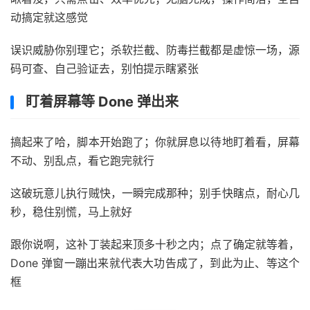
动搞定就这感觉
误识威胁你别理它；杀软拦截、防毒拦截都是虚惊一场，源
码可查、自己验证去，别怕提示瞎紧张
盯着屏幕等 Done 弹出来
搞起来了哈，脚本开始跑了；你就屏息以待地盯着看，屏幕
不动、别乱点，看它跑完就行
这破玩意儿执行贼快，一瞬完成那种；别手快瞎点，耐心几
秒，稳住别慌，马上就好
跟你说啊，这补丁装起来顶多十秒之内；点了确定就等着，
Done 弹窗一蹦出来就代表大功告成了，到此为止、等这个
框