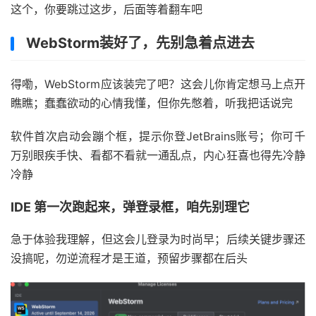
这个，你要跳过这步，后面等着翻车吧
WebStorm装好了，先别急着点进去
得嘞，WebStorm应该装完了吧？这会儿你肯定想马上点开
瞧瞧；蠢蠢欲动的心情我懂，但你先憋着，听我把话说完
软件首次启动会蹦个框，提示你登JetBrains账号；你可千
万别眼疾手快、看都不看就一通乱点，内心狂喜也得先冷静
冷静
IDE 第一次跑起来，弹登录框，咱先别理它
急于体验我理解，但这会儿登录为时尚早；后续关键步骤还
没搞呢，勿逆流程才是王道，预留步骤都在后头