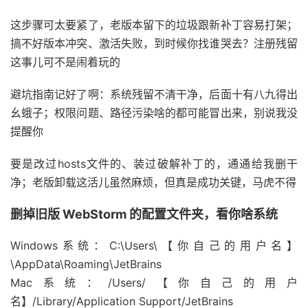
这步骤可太要紧了，老版本留下的垃圾跟新补丁容易打架；
搞不好版本冲突、激活失败，到时候你找谁哭去？注册残留
这事儿可不是闹着玩的
避坑指南记好了啊：系统残留不清干净，后面十有八九得出
幺蛾子；权限问题、路径污染啥的都可能冒出来，别说我没
提醒你
要是改过hosts文件的、装过破解补丁的，通通给我删干
净；老版卸载这活儿虽然麻烦，但真是成功关键，马虎不得
删掉旧版 WebStorm 的配置文件夹，看你啥系统
Windows系统：C:\Users\【你自己的用户名】
\AppData\Roaming\JetBrains
Mac系统：/Users/【你自己的用户
名】/Library/Application Support/JetBrains