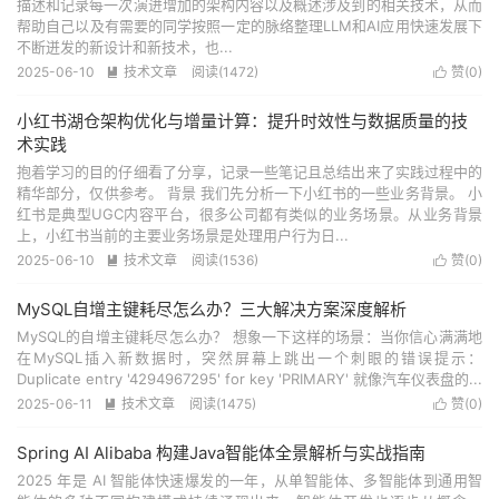
描述和记录每一次演进增加的架构内容以及概述涉及到的相关技术，从而
帮助自己以及有需要的同学按照一定的脉络整理LLM和AI应用快速发展下
不断迸发的新设计和新技术，也...
2025-06-10
技术文章
阅读(
1472
)
赞(
0
)


小红书湖仓架构优化与增量计算：提升时效性与数据质量的技
术实践
抱着学习的目的仔细看了分享，记录一些笔记且总结出来了实践过程中的
精华部分，仅供参考。 背景 我们先分析一下小红书的一些业务背景。 小
红书是典型UGC内容平台，很多公司都有类似的业务场景。从业务背景
上，小红书当前的主要业务场景是处理用户行为日...
2025-06-10
技术文章
阅读(
1536
)
赞(
0
)


MySQL自增主键耗尽怎么办？三大解决方案深度解析
MySQL的自增主键耗尽怎么办？ 想象一下这样的场景：当你信心满满地
在MySQL插入新数据时，突然屏幕上跳出一个刺眼的错误提示：
Duplicate entry '4294967295' for key 'PRIMARY' 就像汽车仪表盘的...
2025-06-11
技术文章
阅读(
1475
)
赞(
0
)


Spring AI Alibaba 构建Java智能体全景解析与实战指南
2025 年是 AI 智能体快速爆发的一年，从单智能体、多智能体到通用智