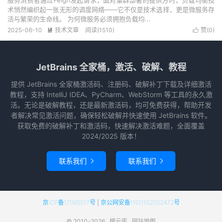
服务消费者通过Feign发起请求，面对集群部署的提供方时，负载均衡技
术悄然编织起一张无形的调度网络——它不仅是技术选择，更是微服务存
活与繁荣的生命线。 为何微服务必须拥抱负载均...
2025-06-10
技术文章
阅读(
1510
)
赞(
0
)


JetBrains 全家桶，激活、破解、教程
提供 JetBrains 全家桶激活码、注册码、破解补丁下载及详细激活
教程，支持 IntelliJ IDEA、PyCharm、WebStorm 等工具的永久激
活。无论是破解教程，还是最新激活码，均可免费获得，帮助开发
者解决常见激活问题，确保轻松破解并快速使用 JetBrains 软件。
获取免费的破解补丁和激活码，快速解决激活难题，全面覆盖
2024/2025 版本！
联系我们
联系我们


京ICP备17065017号
|
京公网安备11011102002472号
© 2010-2026
搜云库
网站地图