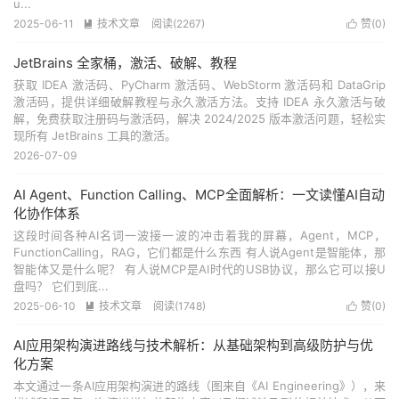
u...
2025-06-11
技术文章
阅读(
2267
)
赞(
0
)


JetBrains 全家桶，激活、破解、教程
获取 IDEA 激活码、PyCharm 激活码、WebStorm 激活码和 DataGrip
激活码，提供详细破解教程与永久激活方法。支持 IDEA 永久激活与破
解，免费获取注册码与激活码，解决 2024/2025 版本激活问题，轻松实
现所有 JetBrains 工具的激活。
2026-07-09
AI Agent、Function Calling、MCP全面解析：一文读懂AI自动
化协作体系
这段时间各种AI名词一波接一波的冲击着我的屏幕，Agent，MCP，
FunctionCalling，RAG，它们都是什么东西 有人说Agent是智能体，那
智能体又是什么呢？ 有人说MCP是AI时代的USB协议，那么它可以接U
盘吗？ 它们到底...
2025-06-10
技术文章
阅读(
1748
)
赞(
0
)


AI应用架构演进路线与技术解析：从基础架构到高级防护与优
化方案
本文通过一条AI应用架构演进的路线（图来自《AI Engineering》），来