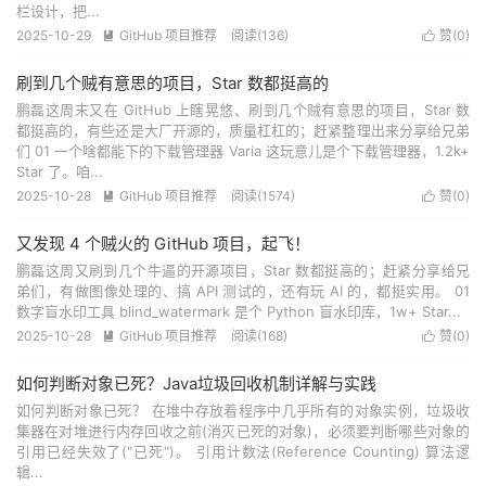
栏设计，把...
2025-10-29
GitHub 项目推荐
阅读(
136
)
赞(
0
)


刷到几个贼有意思的项目，Star 数都挺高的
鹏磊这周末又在 GitHub 上瞎晃悠、刷到几个贼有意思的项目，Star 数
都挺高的，有些还是大厂开源的，质量杠杠的；赶紧整理出来分享给兄弟
们 01 一个啥都能下的下载管理器 Varia 这玩意儿是个下载管理器，1.2k+
Star 了。咱...
2025-10-28
GitHub 项目推荐
阅读(
1574
)
赞(
0
)


又发现 4 个贼火的 GitHub 项目，起飞！
鹏磊这周又刷到几个牛逼的开源项目，Star 数都挺高的；赶紧分享给兄
弟们，有做图像处理的、搞 API 测试的，还有玩 AI 的，都挺实用。 01
数字盲水印工具 blind_watermark 是个 Python 盲水印库，1w+ Star...
2025-10-28
GitHub 项目推荐
阅读(
168
)
赞(
0
)


如何判断对象已死？Java垃圾回收机制详解与实践
如何判断对象已死？ 在堆中存放着程序中几乎所有的对象实例，垃圾收
集器在对堆进行内存回收之前(消灭已死的对象)，必须要判断哪些对象的
引用已经失效了("已死")。 引用计数法(Reference Counting) 算法逻
辑...