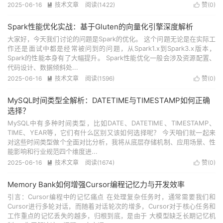
2025-06-16
技术文章
阅读(
1422
)
赞(
0
)


Spark性能优化实战：基于Gluten的向量化引擎深度解析
大家好，今天我们讨论的问题是Spark的优化。 这个问题无论是在实际工
作还是面试中都是经常被问到的问题，从Spark1.x到Spark3.x版本，
Spark的性能本身有了大幅提升。 Spark性能优化一般会涉及资源配置、
代码设计、数据倾斜处...
2025-06-16
技术文章
阅读(
1596
)
赞(
0
)


MySQL时间类型全解析：DATETIME与TIMESTAMP如何正确
选择？
MySQL中有多种时间类型，比如DATE、DATETIME、TIMESTAMP、
TIME、YEAR等，它们有什么区别又该如何选择呢？ 今天咱们就一起来
对这些时间类型做个全面对比分析，我将从底层存储机制、应用场景、性
能影响和行业规范四个维度进...
2025-06-16
技术文章
阅读(
1674
)
赞(
0
)


Memory Bank如何增强Cursor编程记忆力与开发效率
引言：Cursor编程中的记忆痛点 在处理复杂任务时，通常需要我们和
Cursor进行多轮对话，而随着对话轮次的增多，Cursor对于核心任务和
工作重点的记忆丢失的越多，归根到底，是由于 大模型缺乏长期记忆机