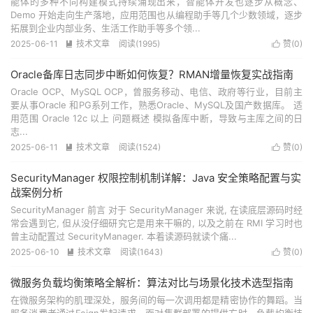
能体的多种不同构建模式持续涌现出来，智能体开发也逐步从概念、
Demo 开始走向生产落地，应用范围也从编程助手等几个少数领域，逐步
拓展到企业内部业务、生活工作助手等多个领...
2025-06-11
技术文章
阅读(
1995
)
赞(
0
)


Oracle备库日志同步中断如何恢复？RMAN增量恢复实战指南
Oracle OCP、MySQL OCP，曾服务移动、电信、政府等行业，目前主
要从事Oracle 和PG系列工作，熟悉Oracle、MySQL及国产数据库。 适
用范围 Oracle 12c 以上 问题概述 模拟备库中断，导致与主库之间的日
志...
2025-06-11
技术文章
阅读(
1524
)
赞(
0
)


SecurityManager 权限控制机制详解：Java 安全策略配置与实
战案例分析
SecurityManager 前言 对于 SecurityManager 来说, 在读底层源码时经
常会遇到它, 但从没仔细研究它是用来干嘛的, 以及之前在 RMI 学习时也
曾主动配置过 SecurityManager. 本着读源码就读个痛...
2025-06-10
技术文章
阅读(
1643
)
赞(
0
)


微服务负载均衡策略全解析：算法对比与场景化技术选型指南
在微服务架构的肌理深处，服务间的每一次调用都是精密协作的舞蹈。当