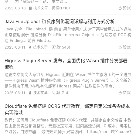
制 。 为了解决这一问题， 本文调...
2025-06-16
技术文章
阅读(
1710
)
赞(
0
)


Java FileUpload1 链反序列化漏洞详解与利用方式分析
Java 安全 | FileUpload1 链 前言 简单使用方式 对于某些使用方式的避坑
正常使用演示 链路分析 DiskFileItem::readObject -> 危险方法 POC 构
造 Ending... 前言 FileUp...
2025-06-11
技术文章
阅读(
1540
)
赞(
0
)


Higress Plugin Server 发布，全面优化 Wasm 插件分发部署
流程
这篇文章将向大家介绍 Higress 近期在 Wasm 插件生态方面的一个进展
——Higress Wasm 插件服务器（Higress Plugin Server）。这个新的
组件解决了用户在私有化部署 Higress 网关时拉取插件的痛点，...
2025-06-11
技术文章
阅读(
1714
)
赞(
0
)


Cloudflare 免费搭建 CORS 代理教程，绑定自定义域名零成本
实现跨域
教程：如何用 Cloudflare 免费搭建 CORS 代理，并绑定自定义域名 本教
程由鹏磊实战部署整理，亲测稳定可用，国内高速访问、0 成本、绑定独
立域名，白嫖神器！ 最终效果演示 只需访问： https://cors.域名.com/?