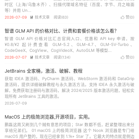
时区（上海/乌鲁木齐）、扫描代理域名特征（百度、字节、月之暗面
等）并用 Un...
2026-07-09
技术文章
阅读(
63
)
赞(
0
)


智谱 GLM API 的价格对比、计费和套餐价格该怎么看？
智谱 GLM API 价格对比汇总官网入口、优惠和 API key 申请，按
¥0.8/¥2 起计费查看 GLM-5.2、GLM-4.7、GLM-5V-Turbo、
CodeGeeX、CogView、CogVideoX、AutoGLM 等模型...
2026-07-07
技术文章
阅读(
134
)
赞(
0
)


JetBrains 全家桶，激活、破解、教程
获取 IDEA 激活码、PyCharm 激活码、WebStorm 激活码和 DataGrip
激活码，提供详细破解教程与永久激活方法。支持 IDEA 永久激活与破
解，免费获取注册码与激活码，解决 2024/2025 版本激活问题，轻松实
现所有 JetBrains 工具的激活。
2026-07-09
MacOS 上的极简浏览器,开源项目，实用。
鹏磊这周又刷到几个贼有意思的项目；Star 数都不低，赶紧整理出来分
享给兄弟们。 01 macOS 上的极简浏览器 这个 Nook 浏览器是专门给
macOS 用户整的，现在已经拿到 1.1k+ Star 了。它最大的特点就是侧边