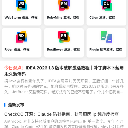
WebStorm 激活、教程
RubyMine 激活、教程
CLion 激活、教程
Rider 激活、教程
RustRover 激活、教程
Plugin 插件激活、教程
今日观点：
IDEA 2026.1.3 版本破解激活教程｜补丁脚本下载与
永久激活码
搞Java这行有些年头了，IDEA这玩意儿天天开着，正版订阅一年好几
千，咱这种写代码的穷鬼，能白嫖就白嫖呗。2026.1.3这版刚出来没多
久，JetBrains又整新花样，老方法有的已经不管用了。今儿个把我自己
亲测走通的破解路子全倒出来，你...
最新发布
CheckCC 开源：Claude 防封指南，封号原因 ip 纯净度检查
Anthropic 对非支持区域用户的风控早已超出 IP 单一维度。今年 4 月
起，Claude Code v2.1.91 被逆向发现内置隐蔽检测代码，通过比对系统