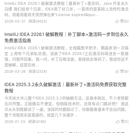
IntelliJ IDEA 2026.1 破解激活教程 | 最新补丁+激活码，Java 开发永久
白嫖 我们组有个兄弟，IDEA用了好几年，一直用的是某网上流传的激活
码，用着用着有天突然弹出来"License expired&quo...
2026-03-31
阅读(
4632
)
赞(
0
)

IntelliJ IDEA 2026.1 破解教程｜补丁脚本+激活码一步到位永久
免费激活指南
IntelliJ IDEA 2026.1 破解激活教程，全程截图手把手，鹏磊亲测一次搞
定 上周有个兄弟私信我，说装了IDEA 2026.1之后激活码填进去一直报
错，问我咋回事。我一问，补丁压根没装，直接就去填码了。我说你这不
是破解，这是在给...
2026-03-26
阅读(
2324
)
赞(
0
)

IDEA 2025.3.2永久破解激活｜最新补丁+激活码免费获取完整
教程
今天给大伙儿整个IDEA 2025.3.2的破解方法。这版本刚出，不少老铁都
在问咋整。正版确实不便宜，但咱搞技术的，总得有点门路对吧？ 我这
次从头到尾都试了一遍，该踩的坑都踩过了，你跟着做基本不会出问题。
整个流程其实挺直接的，就是几个关键步...
2026-01-23
阅读(
4165
)
赞(
1
)
