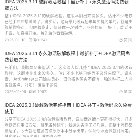
IDEA 2025.3.1.1 破解激活教程｜最新补丁+永久激活码免费获
取方法
整个IDEA 2025.3.1.1的破解教程，这版本刚出来没多久，估计不少老铁
已经手痒痒想试试了。说实话，这玩意儿破解起来其实挺简单的，就是步
骤稍微多点，但跟着我走，保证你一次到位，不会翻车。 好了，废话不
多说，咱直接开始。首先给你看看破解...
2026-01-10
阅读(
1124
)
赞(
0
)

IDEA 2025.3.1.1 永久激活破解教程｜最新补丁+IDEA激活码免
费获取方法
兄弟们，我鹏磊又来整活了。这次给大伙儿整个IDEA 2025.3.1.1的破解
教程，这版本刚出来没多久，估计不少老铁已经等不及想白嫖了。说实
话，JetBrains这公司确实良心，但价格也确实不便宜，咱这种打工人能
省就省点，对吧？ 废话不多说...
2026-01-09
阅读(
1097
)
赞(
0
)

IDEA 2025.3.1破解激活完整指南｜IDEA 补丁+激活码永久免费
使用
分享下IDEA 2025.3.1的破解激活教程，说实话这版本更新得挺快，好多
老铁还在用旧方法，结果各种翻车；我这边实测了好几遍，把整个流程都
摸透了，今天就把这套方法原原本本分享出来，保证你照着做就能搞定。
其实破解IDEA这事儿说难也不难，...