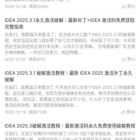
2025-12-26
阅读(
2494
)
赞(
1
)

IDEA 2025.3.1永久激活破解｜最新补丁+IDEA 激活码免费获取
完整指南
兄弟们，我鹏磊又来整活了；这次给大伙儿整个IDEA 2025.3.1的破解教
程，说实话这玩意儿我折腾了好几次才搞明白，中间踩了不少坑，今天就
把这些血泪经验全部分享出来，让你们少走弯路。 为啥要破解？官方那
价格你瞅瞅，一年好几百美刀，咱这种搬...
2025-12-21
阅读(
815
)
赞(
1
)

IDEA 2025.3.1 破解激活教程｜最新 IDEA 2025 激活补丁永久
破解
兄弟们，我鹏磊又来整活了,今天给大伙儿分享个IDEA 2025.3.1的破解教
程，这玩意儿贼好用，但官方那价格确实有点肉疼，咱今天就教你怎么白
嫖到底。 说实话，我鹏磊之前也踩过不少坑，什么补丁庄完没效果啊、
激活码失效啊、路径问题导致破解失败...
2025-12-19
阅读(
1129
)
赞(
0
)

IDEA 2025.3破解激活教程｜最新激活码永久免费使用破解教程
兄弟们，又到了折腾IDEA的时候了;2025.3这个版本刚出来，肯定有不少
老铁想白嫖一把，毕竟这玩意儿正版一年下来得花不少银子。咱今天就来