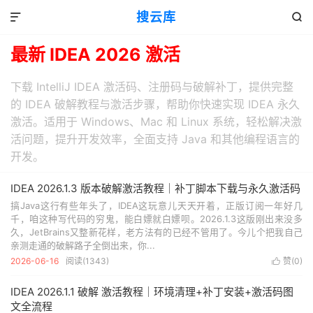
搜云库


最新 IDEA 2026 激活
下载 IntelliJ IDEA 激活码、注册码与破解补丁，提供完整
的 IDEA 破解教程与激活步骤，帮助你快速实现 IDEA 永久
激活。适用于 Windows、Mac 和 Linux 系统，轻松解决激
活问题，提升开发效率，全面支持 Java 和其他编程语言的
开发。
IDEA 2026.1.3 版本破解激活教程｜补丁脚本下载与永久激活码
搞Java这行有些年头了，IDEA这玩意儿天天开着，正版订阅一年好几
千，咱这种写代码的穷鬼，能白嫖就白嫖呗。2026.1.3这版刚出来没多
久，JetBrains又整新花样，老方法有的已经不管用了。今儿个把我自己
亲测走通的破解路子全倒出来，你...
2026-06-16
阅读(
1343
)
赞(
0
)

IDEA 2026.1.1 破解 激活教程｜环境清理+补丁安装+激活码图
文全流程