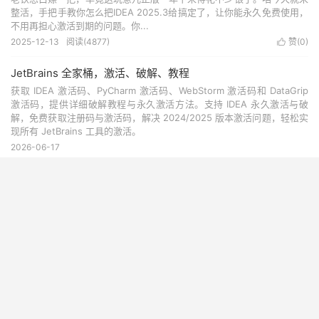
整活，手把手教你怎么把IDEA 2025.3给搞定了，让你能永久免费使用，
不用再担心激活到期的问题。你...
2025-12-13
阅读(
4877
)
赞(
0
)

JetBrains 全家桶，激活、破解、教程
获取 IDEA 激活码、PyCharm 激活码、WebStorm 激活码和 DataGrip
激活码，提供详细破解教程与永久激活方法。支持 IDEA 永久激活与破
解，免费获取注册码与激活码，解决 2024/2025 版本激活问题，轻松实
现所有 JetBrains 工具的激活。
2026-06-17
IDEA 2025.3破解激活教程｜最新补丁+激活码永久免费使用完
整指南
IDEA 2025.3破解激活完整教程 兄弟们，又到了折腾IDE的时候了;这次咱
来搞IDEA 2025.3，这版本更新了不少好东西,但是官方限制还是老一
套，不掏钱就用不了全部功能。不过咱技术党哪能被这点小事难住，今天
就来手把手教你怎么把ID...
2025-12-10
阅读(
650
)
赞(
1
)

IDEA 2025.2.4永久激活方案·最新IDEA破解补丁教程
详细介绍IDEA 2025.2.4最新版永久激活的完整方案，包含破解补丁安