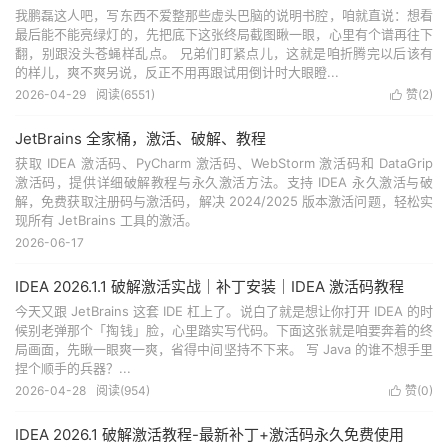
我鹏磊这人吧，写东西不爱整那些虚头巴脑的说明书腔，咱就直说：想看
最后能不能亮绿灯的，先把底下这张终局截图瞅一眼，心里有个谱再往下
翻，别跟没头苍蝇样乱点。 兄弟们盯紧点儿，这就是咱折腾完以后该有
的样儿，爽不爽另说，反正不用再跟试用倒计时大眼瞪...
2026-04-29
阅读(
6551
)
赞(
2
)

JetBrains 全家桶，激活、破解、教程
获取 IDEA 激活码、PyCharm 激活码、WebStorm 激活码和 DataGrip
激活码，提供详细破解教程与永久激活方法。支持 IDEA 永久激活与破
解，免费获取注册码与激活码，解决 2024/2025 版本激活问题，轻松实
现所有 JetBrains 工具的激活。
2026-06-17
IDEA 2026.1.1 破解激活实战｜补丁安装｜IDEA 激活码教程
今天又跟 JetBrains 这套 IDE 杠上了。说白了就是想让你打开 IDEA 的时
候别老弹那个「掏钱」脸，心里踏实写代码。下面这张就是咱要奔着的终
局画面，先瞅一眼爽一爽，省得中间坚持不下来。 写 Java 的谁不想手里
捏个顺手的兵器？...
2026-04-28
阅读(
954
)
赞(
0
)

IDEA 2026.1 破解激活教程-最新补丁+激活码永久免费使用