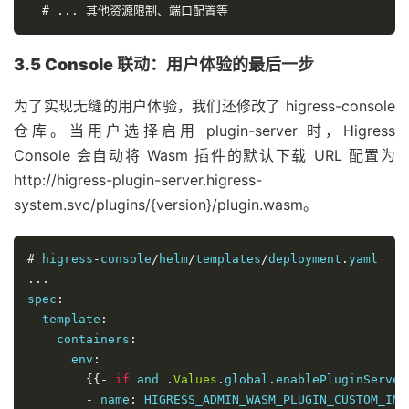
#
...
其他资源限制、端口配置等
3.5 Console 联动：用户体验的最后一步
为了实现无缝的用户体验，我们还修改了 higress-console
仓库。当用户选择启用 plugin-server 时，Higress
Console 会自动将 Wasm 插件的默认下载 URL 配置为
http://higress-plugin-server.higress-
system.svc/plugins/{version}/plugin.wasm。
#
 higress
-
console
/
helm
/
templates
/
deployment
.
...
spec
:
  template
:
    containers
:
      env
:
{{-
if
 and 
.
Values
.
global
.
enablePluginServer
-
 name
:
 HIGRESS_ADMIN_WASM_PLUGIN_CUSTOM_IMA