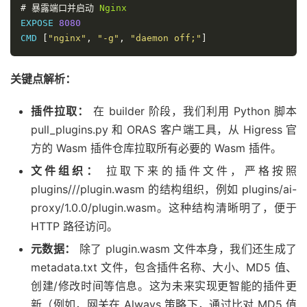
#
暴露端口并启动
Nginx
EXPOSE 
8080
CMD 
[
"nginx"
,
"-g"
,
"daemon off;"
]
关键点解析：
插件拉取：
在 builder 阶段，我们利用 Python 脚本
pull_plugins.py 和 ORAS 客户端工具，从 Higress 官
方的 Wasm 插件仓库拉取所有必要的 Wasm 插件。
文件组织：
拉取下来的插件文件，严格按照
plugins///plugin.wasm 的结构组织，例如 plugins/ai-
proxy/1.0.0/plugin.wasm。这种结构清晰明了，便于
HTTP 路径访问。
元数据：
除了 plugin.wasm 文件本身，我们还生成了
metadata.txt 文件，包含插件名称、大小、MD5 值、
创建/修改时间等信息。这为未来实现更智能的插件更
新（例如，网关在 Always 策略下，通过比对 MD5 值