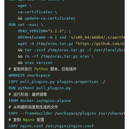
    wget \

    ca
-
certificates \

&&
 update
-
ca
-
certificates

RUN set 
-
eux
;
 \

    ORAS_VERSION
=
"1.2.3"
;
 \

    ARCH
=
$
(
uname 
-
m 
|
 sed 
's/x86_64/amd64/;s/aarch64
    wget 
-
O 
/
tmp
/
oras
.
tar
.
gz 
"https://github.com/ora
&&
 tar 
-
zxvf 
/
tmp
/
oras
.
tar
.
gz 
-
C 
/
usr
/
local
/
bin \
&&
 rm 
-
rf 
/
tmp
/
oras
.
tar
.
gz oras \

&&
#
复制并执行
Python
脚本，拉取插件
WORKDIR 
/
workspace

COPY pull_plugins
.
py plugins
.
properties 
./
RUN python3 pull_plugins
.
#
运行阶段：最终镜像
FROM docker
.
io
/
nginx
:
#
从构建阶段复制生成的文件
COPY 
--
from
=
builder 
/
workspace
/
plugins 
/
usr
/
share
/
ng
#
复制
Nginx
配置
COPY nginx
.
conf 
/
etc
/
nginx
/
nginx
.