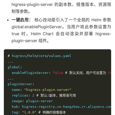
higress-plugin-server 的副本数、镜像版本、资源限
制等参数。
一键启用：
核心改动是引入了一个全局的 Helm 参数
global.enablePluginServer。当用户将此参数设置为
true 时，Helm Chart 会自动渲染并部署 higress-
plugin-server 组件。
#
 higress
/
helm
/
core
/
values
.
...
global
:
  enablePluginServer
:
false
#
默认关闭，用户可设置为
tru
...
pluginServer
:
  name
:
"higress-plugin-server"
  replicas
:
2
#
默认
2
副本，推荐高可用
  image
:
 plugin
-
server

  hub
:
 higress
-
registry
.
cn
-
hangzhou
.
cr
.
aliyuncs
.
com
/
  tag
:
"1.0.0"
#
明确的镜像版本