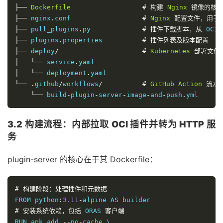
├──
Dockerfile
#
构建
Nginx
镜像的核
├──
 nginx
.
conf                  
#
Nginx
配置文件，用于
├──
 pull_plugins
.
py             
#
插件下载脚本，从
 OCI 
├──
 plugins
.
properties          
#
插件列表及版本配置
├──
 deploy
/
#
Kubernetes
部署文件
│
└──
 service
.
│
└──
 deployment
.
└──
.
github
/
workflows
/
#
GitHub
Action
流水
└──
 build
-
plugin
-
server
-
image
-
and
-
push
.
yml
3.2 构建流程：内部拉取 OCI 插件并转为 HTTP 服
务
plugin-server 的核心在于其 Dockerfile：
#
构建阶段：处理插件和元数据
FROM python
:
3.11
-
#
安装系统依赖，包括
 ORAS 
客户端
RUN apk add 
--
no
-
cache \
