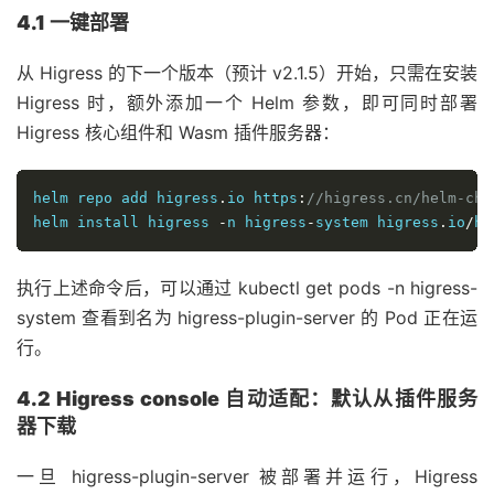
4.1 一键部署
从 Higress 的下一个版本（预计 v2.1.5）开始，只需在安装
Higress 时，额外添加一个 Helm 参数，即可同时部署
Higress 核心组件和 Wasm 插件服务器：
helm repo add higress
.
io https
:
//higress.cn/helm-cha
helm install higress 
-
n higress
-
system higress
.
io
/
hi
执行上述命令后，可以通过 kubectl get pods -n higress-
system 查看到名为 higress-plugin-server 的 Pod 正在运
行。
4.2 Higress console 自动适配：默认从插件服务
器下载
一旦 higress-plugin-server 被部署并运行，Higress