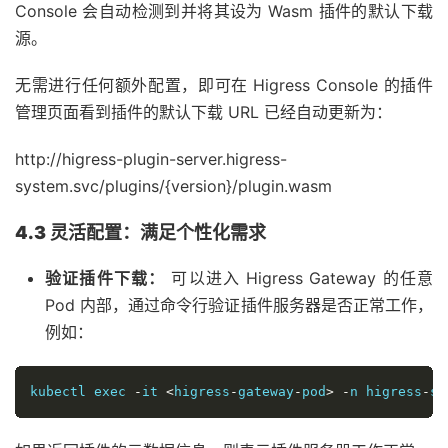
Console 会自动检测到并将其设为 Wasm 插件的默认下载
源。
无需进行任何额外配置，即可在 Higress Console 的插件
管理页面看到插件的默认下载 URL 已经自动更新为：
http://higress-plugin-server.higress-
system.svc/plugins/{version}/plugin.wasm
4.3 灵活配置：满足个性化需求
验证插件下载：
可以进入 Higress Gateway 的任意
Pod 内部，通过命令行验证插件服务器是否正常工作，
例如：
kubectl exec 
-
it 
<
higress
-
gateway
-
pod
>
-
n higress
-
sy