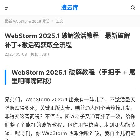
搜云库


最新 WebStorm 2026 激活
正文

WebStorm 2025.1 破解激活教程｜最新破解
补丁+激活码获取全流程
2025-05-09
阅读(
1881
)
WebStorm 2025.1 破解教程（手把手 + 屌
里吧唧嘴碎版）
兄弟们，WebStorm 2025.1 出来有一阵儿了，不激活整天
弹窗烦得要死；关键正版太贵，咱普通人图个清静搞开发，
非得交这智商税？不值当。所以老子又通宵肝了一波，给你
们整了个能打的破解教程，包你用得稳当，走到哪都能装
逼：嘿哥们，你 WebStorm 也激活啦？咳，我自个儿搞定