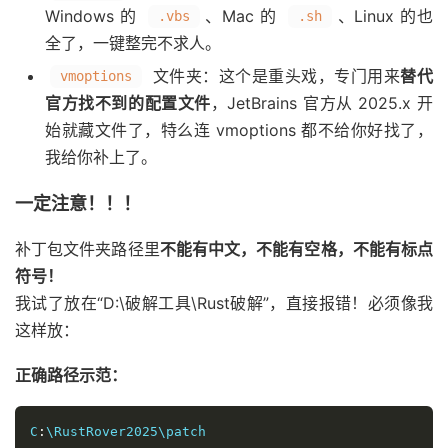
Windows 的
、Mac 的
、Linux 的也
.vbs
.sh
全了，一键整完不求人。
文件夹：这个是重头戏，专门用来
替代
vmoptions
官方找不到的配置文件
，JetBrains 官方从 2025.x 开
始就藏文件了，特么连 vmoptions 都不给你好找了，
我给你补上了。
一定注意！！！
补丁包文件夹路径里
不能有中文，不能有空格，不能有标点
符号！
我试了放在“D:\破解工具\Rust破解”，直接报错！必须像我
这样放：
正确路径示范：
C
:
\RustRover2025\patch