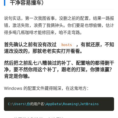
干净容易撞车）
说句实话，第一次我图省事，没删之前的配置，结果一路报
错，激活失败，浪费了我俩钟头。你们要是也想偷懒，估计
得多喝几瓶咖啡才能修回来，咱不走弯路。
首先确认之前有没有改过
，有就还原，不知
hosts
道改没改的，那就老老实实打开看看。
然后把之前乱七八糟装过的补丁、配置啥的都得删干
净，要不然你用这个补丁，跟老的打架，你猜谁赢？
肯定是你输。
Windows 的配置文件藏得贼深，在这鬼地方：
C
:
\Users\你
的用户名
\AppData\Roaming\JetBrains