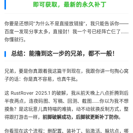
你要是还想问“为什么不是直接放链接”，我只能告诉你——
百度一发现分享太多，直接封！我一个号已经阵亡仨了……
你懂就行。
总结：能撸到这一步的兄弟，都不一般！
兄弟，要是你真跟着我这篇干到现在，我跟你讲一句掏心窝
子的话：你是真不容易，也真牛批。
这 RustRover 2025.1 的破解，我从前天晚上八点折腾到后
半夜两点，连夜码图、写稿、回测、截图……你以为我不想
摸鱼？是这玩意儿真特喵的难搞，动不动就换反制方式，整
得跟打游击一样，
前脚破解成功，后脚就更新补丁防你
。
你看现在这个流程：删配置、装补丁、贴激活、躲坑点，哪