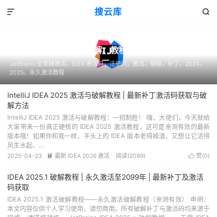
搜云库


62

IntelliJ IDEA 激活、破解、教程
第5页
JetBrains 全家桶激活，IDEA 激活码，注册码，激活，破解，补丁，2024，
2025，永久激活教程
IntelliJ IDEA 2025 激活与破解教程 | 最新补丁激活码获取与破
解方法
IntelliJ IDEA 2025 激活与破解教程：一招制胜！ 嗨，大佬们，今天就给
大家带来一份真正硬核的 IDEA 2025 激活教程，这可是亲测有效的最新
版本哦！如果你和我一样，手头上的 IDEA 版本老得掉渣，又想让它活得
风生水起，...
2025-04-23
最新 IDEA 2026 激活
阅读(
2089
)
赞(
0
)


IDEA 2025.1 破解教程 | 永久激活至2099年 | 最新补丁及激活
码获取
IDEA 2025.1 激活破解教程——永久激活破解教程（亲测有效） 申明：
本文内容仅供个人学习使用，请勿商用。所有破解补丁与激活码均来源于