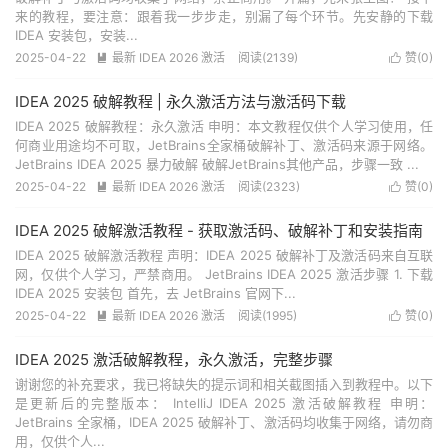
来的教程，要注意：跟着我一步步走，别漏了每个环节。先安静的下载
IDEA 安装包，安装...
2025-04-22
最新 IDEA 2026 激活
阅读(
2139
)
赞(
0
)


IDEA 2025 破解教程 | 永久激活方法与激活码下载
IDEA 2025 破解教程：永久激活 申明：本文教程仅供个人学习使用，任
何商业用途均不可取，JetBrains全家桶破解补丁、激活码来源于网络。
JetBrains IDEA 2025 暴力破解 破解JetBrains其他产品，步骤一致 ...
2025-04-22
最新 IDEA 2026 激活
阅读(
2323
)
赞(
0
)


IDEA 2025 破解激活教程 - 获取激活码、破解补丁和安装指南
IDEA 2025 破解激活教程 声明：IDEA 2025 破解补丁及激活码来自互联
网，仅供个人学习，严禁商用。 JetBrains IDEA 2025 激活步骤 1. 下载
IDEA 2025 安装包 首先，去 JetBrains 官网下...
2025-04-22
最新 IDEA 2026 激活
阅读(
1995
)
赞(
0
)


IDEA 2025 激活破解教程，永久激活，完整步骤
谢谢您的补充要求，我已将缺失的提示词和相关截图插入到教程中。以下
是更新后的完整版本： IntelliJ IDEA 2025 激活破解教程 申明：
JetBrains 全家桶，IDEA 2025 破解补丁、激活码均收集于网络，请勿商
用，仅供个人...