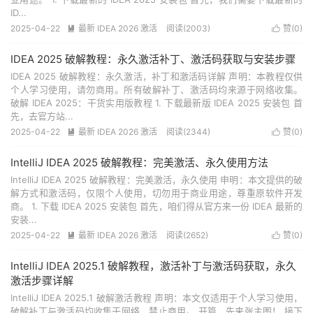
ID...
2025-04-22
最新 IDEA 2026 激活
阅读(
2003
)
赞(
0
)


IDEA 2025 破解教程：永久激活补丁、激活码获取与安装步骤
IDEA 2025 破解教程：永久激活，补丁和激活码详解 声明：本教程仅供
个人学习使用，请勿商用。所有破解补丁、激活码均来源于网络收集。
破解 IDEA 2025：干货实用版教程 1. 下载最新版 IDEA 2025 安装包 首
先，去官方站...
2025-04-22
最新 IDEA 2026 激活
阅读(
2344
)
赞(
0
)


IntelliJ IDEA 2025 破解教程：完美激活、永久使用方法
IntelliJ IDEA 2025 破解教程：完美激活，永久使用 申明：本文提供的破
解方式和激活码，仅限个人使用，切勿用于商业用途，尊重原软件开发
商。 1. 下载 IDEA 2025 安装包 首先，咱们得从官方来一份 IDEA 最新的
安装...
2025-04-22
最新 IDEA 2026 激活
阅读(
2652
)
赞(
0
)


IntelliJ IDEA 2025.1 破解教程，激活补丁与激活码获取，永久
激活步骤详解
IntelliJ IDEA 2025.1 破解激活教程 声明：本文仅适用于个人学习使用，
破解补丁与激活码均收集于网络，禁止商用。 开篇，先来张主图！ 接下