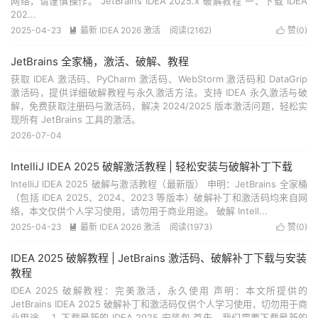
网络，请谨慎操作。 JetBrains IDEA 2025.x 破解教程 一、下载 IDEA
202...
2025-04-23
最新 IDEA 2026 激活
阅读(
2162
)
赞(
0
)


JetBrains 全家桶，激活、破解、教程
获取 IDEA 激活码、PyCharm 激活码、WebStorm 激活码和 DataGrip
激活码，提供详细破解教程与永久激活方法。支持 IDEA 永久激活与破
解，免费获取注册码与激活码，解决 2024/2025 版本激活问题，轻松实
现所有 JetBrains 工具的激活。
2026-07-04
IntelliJ IDEA 2025 破解激活教程 | 轻松安装与破解补丁下载
IntelliJ IDEA 2025 破解与激活教程（最新版） 申明：JetBrains 全家桶
（包括 IDEA 2025、2024、2023 等版本）破解补丁和激活码均来自网
络，本文仅供个人学习使用，请勿用于商业用途。 破解 Intell...
2025-04-23
最新 IDEA 2026 激活
阅读(
1973
)
赞(
0
)


IDEA 2025 破解教程 | JetBrains 激活码、破解补丁下载与安装
教程
IDEA 2025 破解教程：完美激活，永久使用 声明：本文所提供的
JetBrains IDEA 2025 破解补丁和激活码仅供个人学习使用，切勿用于商
业用途。 1. 下载最新的 IDEA 2025 安装包 首先，我们需要下载最新的