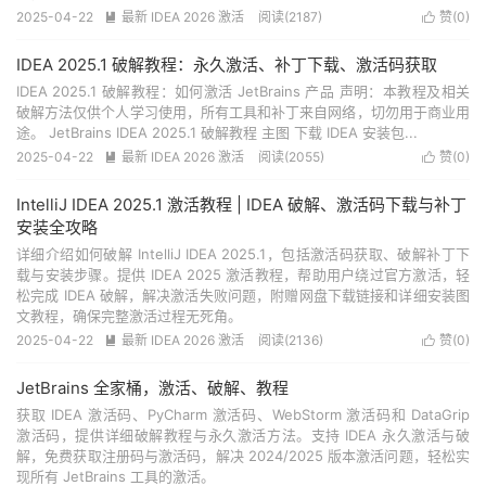
2025-04-22
最新 IDEA 2026 激活
阅读(
2187
)
赞(
0
)


IDEA 2025.1 破解教程：永久激活、补丁下载、激活码获取
IDEA 2025.1 破解教程：如何激活 JetBrains 产品 声明：本教程及相关
破解方法仅供个人学习使用，所有工具和补丁来自网络，切勿用于商业用
途。 JetBrains IDEA 2025.1 破解教程 主图 下载 IDEA 安装包...
2025-04-22
最新 IDEA 2026 激活
阅读(
2055
)
赞(
0
)


IntelliJ IDEA 2025.1 激活教程 | IDEA 破解、激活码下载与补丁
安装全攻略
详细介绍如何破解 IntelliJ IDEA 2025.1，包括激活码获取、破解补丁下
载与安装步骤。提供 IDEA 2025 激活教程，帮助用户绕过官方激活，轻
松完成 IDEA 破解，解决激活失败问题，附赠网盘下载链接和详细安装图
文教程，确保完整激活过程无死角。
2025-04-22
最新 IDEA 2026 激活
阅读(
2136
)
赞(
0
)


JetBrains 全家桶，激活、破解、教程
获取 IDEA 激活码、PyCharm 激活码、WebStorm 激活码和 DataGrip
激活码，提供详细破解教程与永久激活方法。支持 IDEA 永久激活与破
解，免费获取注册码与激活码，解决 2024/2025 版本激活问题，轻松实
现所有 JetBrains 工具的激活。