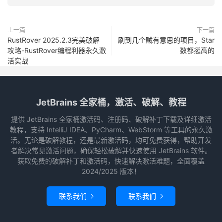
上一篇
下一篇
RustRover 2025.2.3完美破解
刷到几个贼有意思的项目，Star
攻略-RustRover编程利器永久激
数都挺高的
活实战
JetBrains 全家桶，激活、破解、教程
提供 JetBrains 全家桶激活码、注册码、破解补丁下载及详细激活
教程，支持 IntelliJ IDEA、PyCharm、WebStorm 等工具的永久激
活。无论是破解教程，还是最新激活码，均可免费获得，帮助开发
者解决常见激活问题，确保轻松破解并快速使用 JetBrains 软件。
获取免费的破解补丁和激活码，快速解决激活难题，全面覆盖
2024/2025 版本！
联系我们
联系我们

