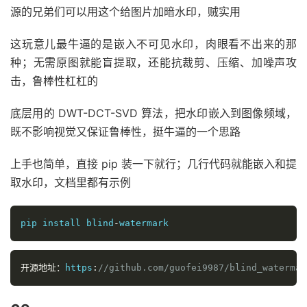
源的兄弟们可以用这个给图片加暗水印，贼实用
这玩意儿最牛逼的是嵌入不可见水印，肉眼看不出来的那
种；无需原图就能盲提取，还能抗裁剪、压缩、加噪声攻
击，鲁棒性杠杠的
底层用的 DWT-DCT-SVD 算法，把水印嵌入到图像频域，
既不影响视觉又保证鲁棒性，挺牛逼的一个思路
上手也简单，直接 pip 装一下就行；几行代码就能嵌入和提
取水印，文档里都有示例
pip install blind
-
watermark
开源地址：
https
:
//github.com/guofei9987/blind_watermar