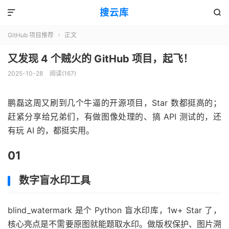
搜云库


GitHub 项目推荐
正文

又发现 4 个贼火的 GitHub 项目，起飞！
2025-10-28
阅读(
167
)
鹏磊这周又刷到几个牛逼的开源项目，Star 数都挺高的；
赶紧分享给兄弟们，有做图像处理的、搞 API 测试的，还
有玩 AI 的，都挺实用。
01
数字盲水印工具
blind_watermark 是个 Python 盲水印库，1w+ Star 了，
核心亮点是不需要原图就能题取水印。做版权保护、图片溯