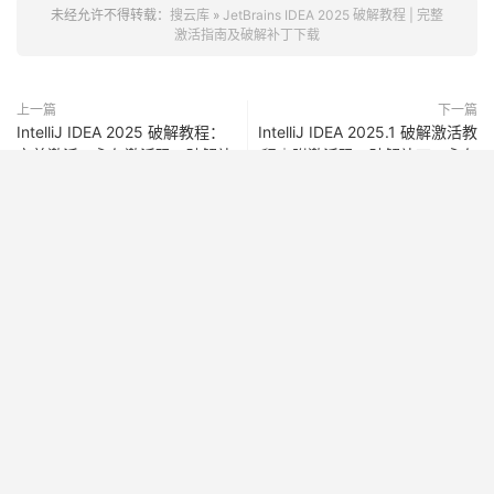
本教程的目标是让每位用户都能轻松实现 IDEA 2025 的激
活破解过程，不仅仅是一个教程，更是一次
“工程师的救
赎”
。通过简单的操作，摆脱了正版授权的限制，畅享无限
制的开发体验。
记住，每一步都不能跳过，安装、清理、破解，所有环节都
必须严格按照步骤来。至于激活码，只要你跟着我来，绝对
不会错！
AD：
【JetBrains 全家桶，激活、破解、教程】
获取 IDEA 激活码、
PyCharm 激活码、WebStorm 激活码和 DataGrip 激活码，提供详
细破解教程与永久激活方法。支持 IDEA 永久激活与破解，免费获取
注册码与激活码，解决 2024/2025 版本激活问题，轻松实现所有
JetBrains 工具的激活。
未经允许不得转载：
搜云库
»
JetBrains IDEA 2025 破解教程 | 完整
激活指南及破解补丁下载
上一篇
下一篇
IntelliJ IDEA 2025 破解教程：
IntelliJ IDEA 2025.1 破解激活教