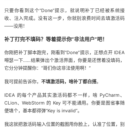
只要你看到这个“Done”提示，就说明补丁已经被系统接
收、注入完成。没有这一步，你就别浪费时间去填激活码
——没用！
补丁打完不填码？等着提示你“非法用户”吧！
你刚把补丁脚本跑完，刚看到“Done”提示，正想点开 IDEA
嘚瑟一下……结果弹出个激活界面，你要是还愣着没填码，
它分分钟提醒你：“哥们你这非法使用啊！”
我可提前告诉你，
不填激活码，啥补丁都白搭
。
IDEA 的每个产品其实激活码都不一样，啥 PyCharm、
CLion、WebStorm 的 Key 可不能通用。你要是图省事随
便填个，基本都得弹“Key is invalid”。
我这就把激活码输入位置的截图甩你脸上，认准了位置，别