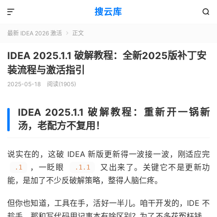
搜云库


最新 IDEA 2026 激活
正文

IDEA 2025.1.1 破解教程：全新2025版补丁安
装流程与激活指引
2025-05-18
阅读(
1905
)
IDEA 2025.1.1 破解教程：重新开一锅新
汤，老配方不复用！
说实在的，这破 IDEA 新版更新得一波接一波，刚适应完
，一眨眼
又出来了。关键它不是更新功
.1
.1.1
能，是加了不少反破解策略，整得人脑仁疼。
但你也知道，工具在手，活好一半儿。咱干开发的，IDE 不
趁手，那和写代码用记事本有啥区别？为了不多花冤枉钱，