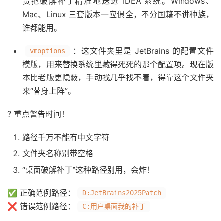
责把破解补丁精准地送进 IDEA 系统。Windows、
Mac、Linux 三套版本一应俱全，不分国籍不讲种族，
谁都能用。
：这文件夹里是 JetBrains 的配置文件
vmoptions
模版，用来替换系统里藏得死死的那个配置项。现在版
本比老版更隐蔽，手动找几乎找不着，得靠这个文件夹
来“替身上阵”。
? 重点警告时间！
路径千万不能有中文字符
文件夹名称别带空格
“桌面破解补丁”这种路径别用，会炸！
✅ 正确范例路径：
D:JetBrains2025Patch
❌ 错误范例路径：
C:用户桌面我的补丁