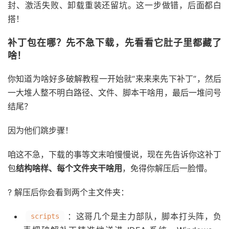
封、激活失败、卸载重装还留坑。这一步做错，后面都白
搭！
补丁包在哪？先不急下载，先看看它肚子里都藏了
啥！
你知道为啥好多破解教程一开始就“来来来先下补丁”，然后
一大堆人整不明白路径、文件、脚本干啥用，最后一堆问号
结尾？
因为他们跳步骤！
咱这不急，下载的事等文末咱慢慢说，现在先告诉你这补丁
包
结构啥样、每个文件夹干啥用
，免得你解压后一脸懵。
? 解压后你会看到两个主文件夹：
：这哥几个是主力部队，脚本打头阵，负
scripts