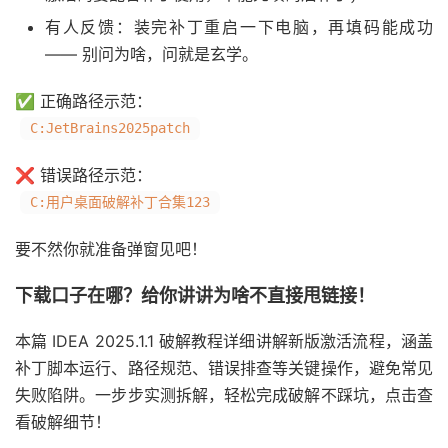
有人反馈：装完补丁重启一下电脑，再填码能成功
—— 别问为啥，问就是玄学。
✅ 正确路径示范：
C:JetBrains2025patch
❌ 错误路径示范：
C:用户桌面破解补丁合集123
要不然你就准备弹窗见吧！
下载口子在哪？给你讲讲为啥不直接甩链接！
本篇 IDEA 2025.1.1 破解教程详细讲解新版激活流程，涵盖
补丁脚本运行、路径规范、错误排查等关键操作，避免常见
失败陷阱。一步步实测拆解，轻松完成破解不踩坑，点击查
看破解细节！