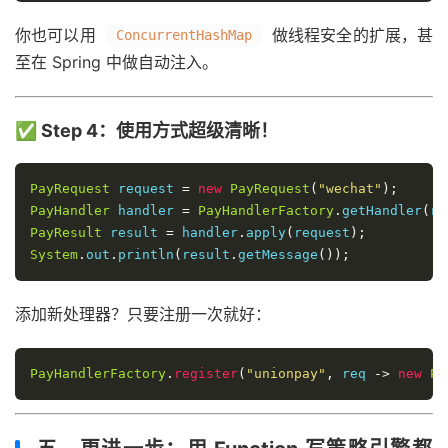
你也可以用
做线程安全的扩展，甚
ConcurrentHashMap
至在 Spring 中做自动注入。
✅ Step 4：使用方式超级清晰！
PayRequest
 request 
=
new
PayRequest
(
"wechat"
);
PayHandler
 handler 
=
PayHandlerFactory
.
getHandler
(
re
PayResult
 result 
=
 handler
.
apply
(
request
);
System
.
out
.
println
(
result
.
getMessage
());
添加新处理器？只要注册一次就好：
PayHandlerFactory
.
register
(
"unionpay"
,
 req 
->
new
Pa