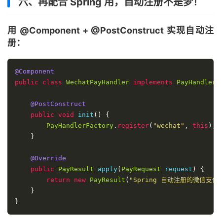
六、再配合 Spring 用，自动注册不是梦！
用 @Component + @PostConstruct 实现自动注
册：
@Component
public
class
WechatPayHandler
implements
PayHandler
@PostConstruct
public
void
 init
()
{
PayHandlerFactory
.
register
(
"wechat"
,
this
);
}
@Override
public
PayResult
 apply
(
PayRequest
 request
)
{
return
new
PayResult
(
"Spring 自动注册的微信支付
}
}