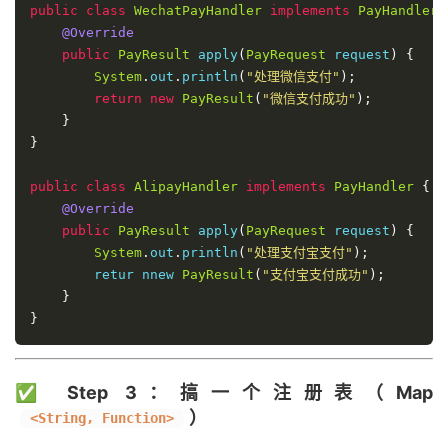
public
class
WechatPayHandler
implements
PayHandler
@Override
public
PayResult
 apply
(
PayRequest
 request
)
{
System
.
out
.
println
(
"处理微信支付"
);
return
new
PayResult
(
"微信支付成功"
);
}
}
public
class
AlipayHandler
implements
PayHandler
{
@Override
public
PayResult
 apply
(
PayRequest
 request
)
{
System
.
out
.
println
(
"处理支付宝支付"
);
        retur nnew 
PayResult
(
"支付宝支付成功"
);
}
}
✅ Step 3：搞一个注册表（Map
）
<String, Function>