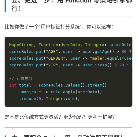
五、更进一步：用 Function 写策略引擎都
行！
比如你做了一个“用户标签打分系统”，你可以这样：
Map
<
String
,
Function
<
UserData
,
Integer
>>
 scoreRules 
scoreRules
.
put
(
"AGE"
,
 user 
->
 user
.
getAge
()
>
30
?
1
scoreRules
.
put
(
"GENDER"
,
 user 
->
"male"
.
equals
(
user
.
scoreRules
.
put
(
"VIP"
,
 user 
->
 user
.
isVip
()
?
20
:
0
)
// 计算总分
int
 total 
=
 scoreRules
.
values
().
stream
()
.
map
(
rule 
->
 rule
.
apply
(
userData
))
.
reduce
(
0
,
Integer
::
sum
);
是不是比传统方式更灵活？更少代码？更利于扩展？