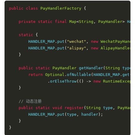
public
class
PayHandlerFactory
{
private
static
final
Map
<
String
,
PayHandler
>
 HAN
static
{
        HANDLER_MAP
.
put
(
"wechat"
,
new
WechatPayHandl
        HANDLER_MAP
.
put
(
"alipay"
,
new
AlipayHandler
(
}
public
static
PayHandler
 getHandler
(
String
 type
)
return
Optional
.
ofNullable
(
HANDLER_MAP
.
get
(
t
.
orElseThrow
(()
->
new
RuntimeExcept
}
// 动态注册
public
static
void
register
(
String
 type
,
PayHand
        HANDLER_MAP
.
put
(
type
,
 handler
);
}
}