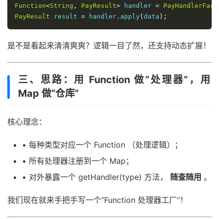
Function
<
String
,
PayResult
>
 handler 
=
PayHandlerFact
PayResult
 result 
=
 handler
.
apply
(
data
);
是不是看起来清清爽爽？逻辑一目了然，还支持动态扩展！
三、思路：用 Function 做“处理器”，用
Map 做“仓库”
核心理念：
• 每种类型对应一个 Function （处理逻辑）；
• 所有处理器注册到一个 Map；
• 对外暴露一个 getHandler(type) 方法，
随查随用
。
我们现在就来手把手写一个“Function 处理器工厂”！