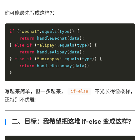
你可能最先写成这样?：
if
(
"wechat"
.
equals
(
type
))
{
return
 handleWechat
(
data
);
}
else
if
(
"alipay"
.
equals
(
type
))
{
return
 handleAlipay
(
data
);
}
else
if
(
"unionpay"
.
equals
(
type
))
{
return
 handleUnionpay
(
data
);
}
写起来简单，但一多起来，
不光长得像楼梯，
if-else
还特别不优雅！
二、目标：我希望把这堆 if-else 变成这样?