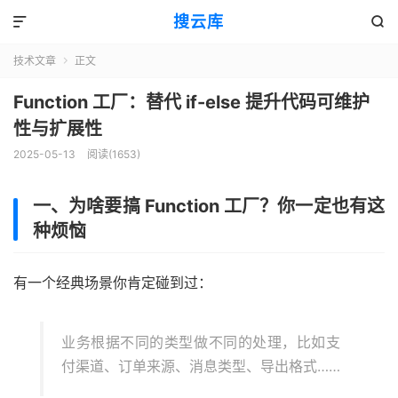
搜云库


技术文章
正文

Function 工厂：替代 if-else 提升代码可维护
性与扩展性
2025-05-13
阅读(
1653
)
一、为啥要搞 Function 工厂？你一定也有这
种烦恼
有一个经典场景你肯定碰到过：
业务根据不同的类型做不同的处理，比如支
付渠道、订单来源、消息类型、导出格式……